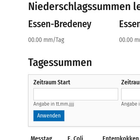
Niederschlagssummen le
Essen-Bredeney
Esse
00.00 mm/Tag
00.00 
Tagessummen
Zeitraum Start
Zeitra
Angabe in tt.mm.jjjj
Angabe in
Messtag
E. Coli
Enterokokken