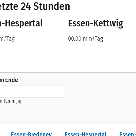
tzte 24 Stunden
n-Hespertal
Essen-Kettwig
mm/Tag
00.00 mm/Tag
um Ende
 tt.mm.jjjj
Essen-Bredeney
Essen-Hespertal
Essen-